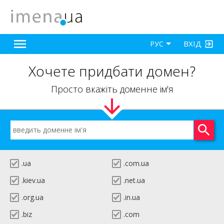
ВХІД
РУС
Хочете придбати домен?
Просто вкажіть доменне ім'я
.ua
.com.ua
.kiev.ua
.net.ua
.org.ua
.in.ua
.biz
.com