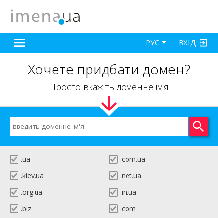
ВХІД
РУС
Хочете придбати домен?
Просто вкажіть доменне ім'я
.ua
.com.ua
.kiev.ua
.net.ua
.org.ua
.in.ua
.biz
.com